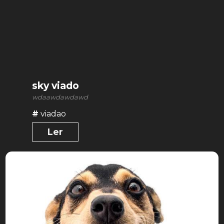
sky viado
wdaawdawdawd
#
viadao
Ler