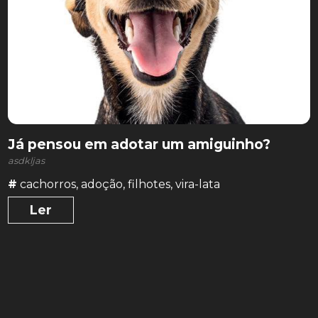
Já pensou em adotar um amiguinho?
asdkljas
#
cachorros
,
adoção
,
filhotes
,
vira-lata
Ler