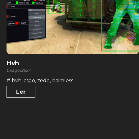
Hvh
thiago12857
#
hvh
,
csgo
,
zedd
,
baimless
Ler