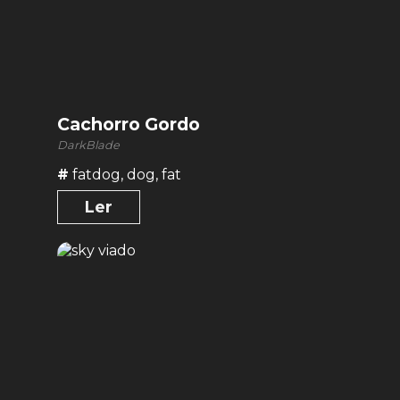
Cachorro Gordo
DarkBlade
#
fatdog
,
dog
,
fat
Ler