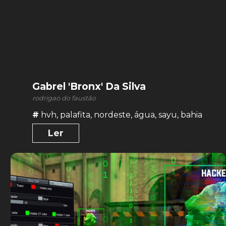
Gabrel 'Bronx' Da Silva
rodrigao do faustão
#
hvh
,
palafita
,
nordeste
,
água
,
sayu
,
bahia
Ler