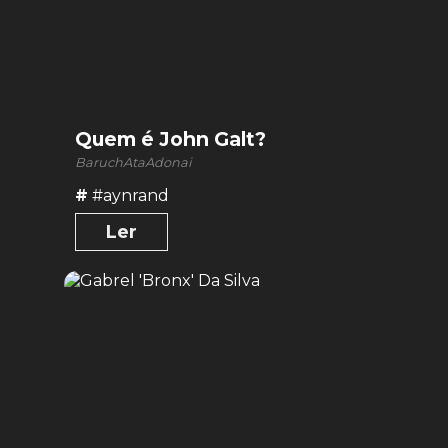
Quem é John Galt?
BaruchAtaAdonai
#
#aynrand
Ler