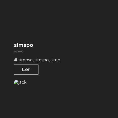
simspo
ycaro
#
simpso
,
simspo
,
ismp
Ler